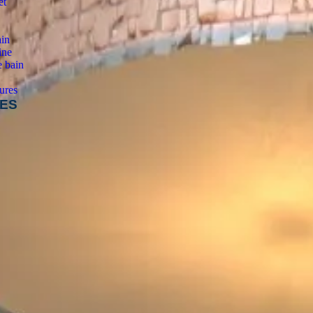
et
ain
ine
e bain
ures
IES