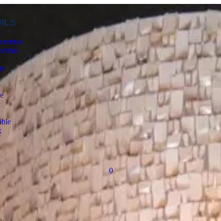
ILS
e
ertible
rtible
le
t
e
ible
x
e
0