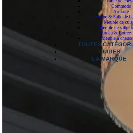
Table de chev
Commode
Armoire
Cuisine & Salle de b
Meuble de cuis
Meuble de salle d
Bureau & Entrée
Meuble à chauss
TOUTES CATÉGOR
GUIDES
LA MARQUE