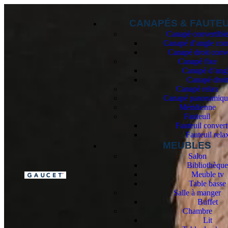
CANAPÉS & FAUTEU
Canapé convertibl
Canapé d’angle conv
Canapé droit conve
Canapé fixe
Canapé d’ang
Canapé droi
Canapé relax
Canapé panoramiqu
Méridienne
Fauteuil
Fauteuil convert
Fauteuil rela
MEUBLES
Salon
Bibliothèqu
Meuble tv
Table basse
Salle à manger
Buffet
Chambre
Lit