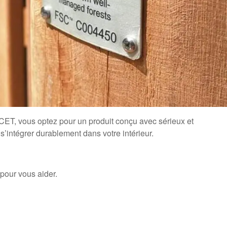
ertise
dans le mobilier et le e-commerce
aise maîtrisée
, pensée dans les moindres détails
reuse
, assurée par des partenaires sélectionnés
é
, réactif et à l’écoute
rente et responsable
ET, vous optez pour un produit conçu avec sérieux et
s’intégrer durablement dans votre intérieur.
 pour vous aider.