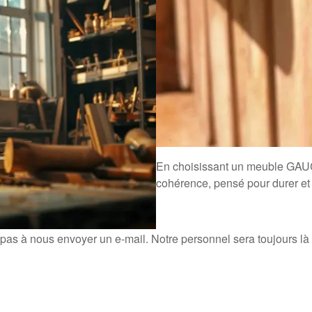
chaque décision.
C’est bénéficier :
de plus de
15 ans d’exp
d’une
conception franç
d’une
fabrication rigou
d’un
service client dédi
d’une
approche transpa
En choisissant un meuble GAUC
cohérence, pensé pour durer et 
z pas à nous envoyer un e-mail. Notre personnel sera toujours là