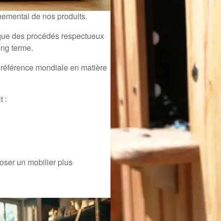
e
nemental de nos produits.
 que des procédés respectueux
ong terme.
 référence mondiale en matière
t :
oser un mobilier plus
Pourquoi cho
Choisir GAUCET, c’est faire le 