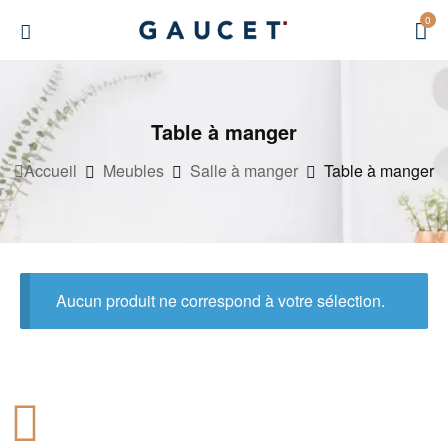
0
Table à manger
Accueil
Meubles
Salle à manger
Table à manger
Aucun produit ne correspond à votre sélection.